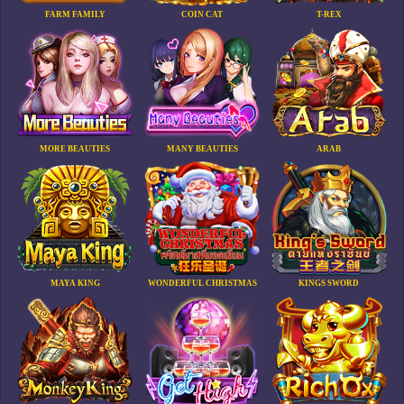
FARM FAMILY
COIN CAT
T-REX
MORE BEAUTIES
MANY BEAUTIES
ARAB
MAYA KING
WONDERFUL CHRISTMAS
KINGS SWORD