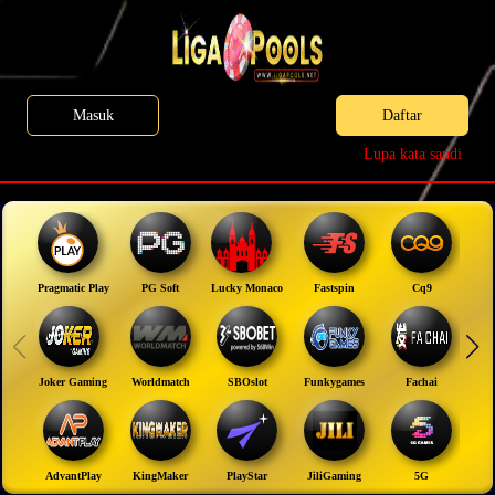
Masuk
Daftar
Lupa kata sandi
Pragmatic Play
PG Soft
Lucky Monaco
Fastspin
Cq9
Y
Joker Gaming
Worldmatch
SBOslot
Funkygames
Fachai
Ye
AdvantPlay
KingMaker
PlayStar
JiliGaming
5G
Rel