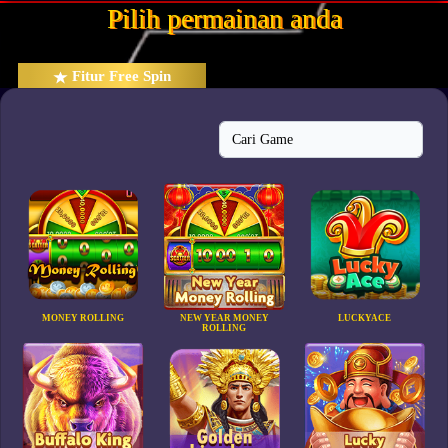
Pilih permainan anda
Fitur Free Spin
MONEY ROLLING
NEW YEAR MONEY
LUCKYACE
ROLLING