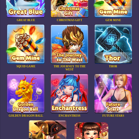
GREAT BLUE
CHRISTMAS GIFT
GEM MINE
SQUID GAME
THE JOURNEY TO THE
THOR
WEST
GOLDEN DRAGON BALL
ENCHANTRESS
FUTURE STARS